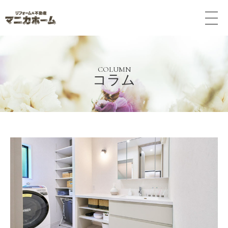
メ
ニ
ュ
ー
ボ
タ
COLUMN
コラム
ン