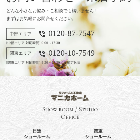
どんな小さなお悩み・ご相談でも構いません！
まずはお気軽にお問合せください。
0120-87-7547
phone_in_talk
中部エリア
[中部エリア 対応時間] 9:00～17:30
0120-10-7549
phone_in_talk
関東エリア
[関東エリア 対応時間] 8:30～17:30／日曜定休日
Show room / Studio
Office
日進
徳重
ショールーム
ショールーム