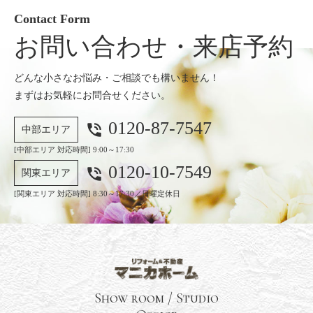
Contact Form
お問い合わせ・来店予約
どんな小さなお悩み・ご相談でも構いません！
まずはお気軽にお問合せください。
0120-87-7547
phone_in_talk
中部エリア
[中部エリア 対応時間] 9:00～17:30
0120-10-7549
phone_in_talk
関東エリア
[関東エリア 対応時間] 8:30～17:30／日曜定休日
Show room / Studio