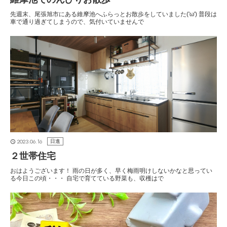
先週末、尾張旭市にある維摩池へふらっとお散歩をしていました('ω') 普段は
車で通り過ぎてしまうので、気付いていませんで
2023.06.16
日進
２世帯住宅
おはようございます！ 雨の日が多く、早く梅雨明けしないかなと思ってい
る今日この頃・・・ 自宅で育てている野菜も、収穫はで