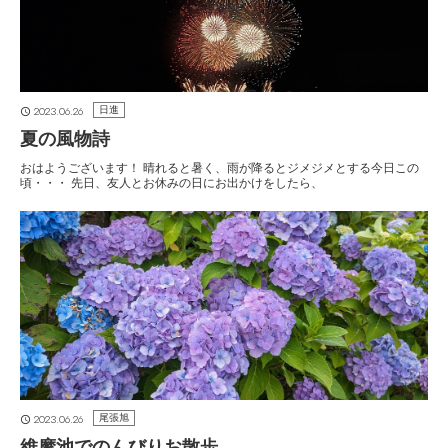
2023.06.26
日進
夏の風物詩
おはようございます！ 晴れると暑く、雨が降るとジメジメとする今日この
頃・・・ 先日、友人とお休みの日にお出かけをしたら、
2023.06.26
尾張旭
維摩池でのんびりお散歩