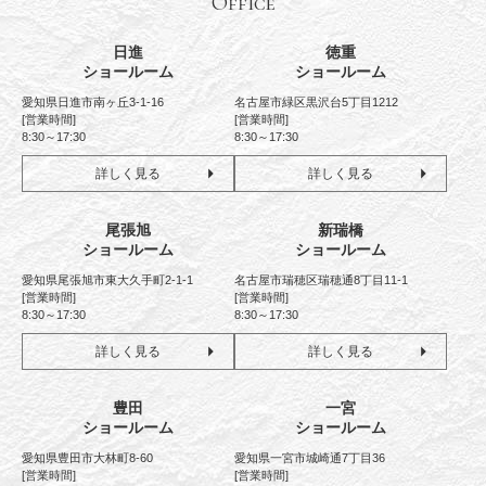
Office
日進
徳重
ショールーム
ショールーム
愛知県日進市南ヶ丘3-1-16
名古屋市緑区黒沢台5丁目1212
[営業時間]
[営業時間]
8:30～17:30
8:30～17:30
詳しく見る
詳しく見る
尾張旭
新瑞橋
ショールーム
ショールーム
愛知県尾張旭市東大久手町2-1-1
名古屋市瑞穂区瑞穂通8丁目11-1
[営業時間]
[営業時間]
8:30～17:30
8:30～17:30
詳しく見る
詳しく見る
豊田
一宮
ショールーム
ショールーム
愛知県豊田市大林町8-60
愛知県一宮市城崎通7丁目36
[営業時間]
[営業時間]