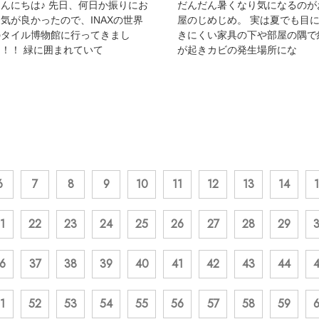
んにちは♪ 先日、何日か振りにお
だんだん暑くなり気になるのが
気が良かったので、INAXの世界
屋のじめじめ。 実は夏でも目
のタイル博物館に行ってきまし
きにくい家具の下や部屋の隅で
！！ 緑に囲まれていて
が起きカビの発生場所にな
6
7
8
9
10
11
12
13
14
1
22
23
24
25
26
27
28
29
6
37
38
39
40
41
42
43
44
1
52
53
54
55
56
57
58
59