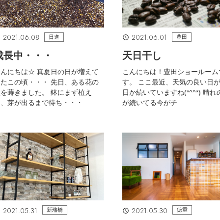
2021.06.08
2021.06.01
日進
豊田
成長中・・・
天日干し
んにちは☆ 真夏日の日が増えて
こんにちは！豊田ショールーム
たこの頃・・・ 先日、ある花の
す。 ここ最近、天気の良い日
を蒔きました。 鉢にまず植え
日か続いていますね(*^^*) 晴れ
て、芽が出るまで待ち・・・
が続いてる今がチ
2021.05.31
2021.05.30
新瑞橋
徳重