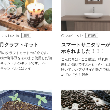
2021.06.18
2021.06.17
豊田
新瑞橋
7月クラフトキット
スマートサニタリー
示されました！！！
月のクラフトキットの紹介です♪
本物の珈琲豆をそのまま使用した珈
こんにちは♪ ここ最近、晴れ間
キャンドルのキットです。 ベー
差しが強いですね～(;・∀・) 
スキャンドルにはソイ
咲いていたアジサイが暑さで枯
めていて少し残念