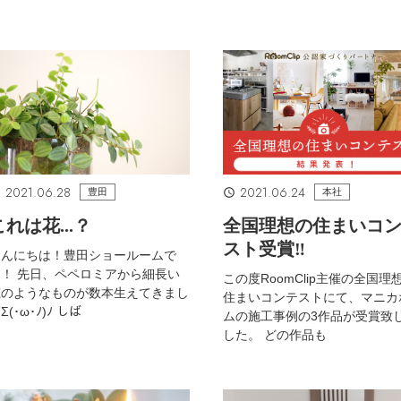
2021.06.28
2021.06.24
豊田
本社
これは花...？
全国理想の住まいコ
スト受賞‼
こんにちは！豊田ショールームで
！ 先日、ペペロミアから細長い
この度RoomClip主催の全国理
穂のようなものが数本生えてきまし
住まいコンテストにて、マニカ
Σ(･ω･ﾉ)ﾉ しば
ムの施工事例の3作品が受賞致
した。 どの作品も