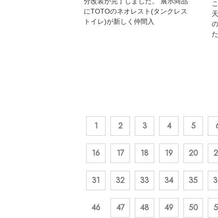
分改装が完了しました。 展示商品
こ
にTOTOのネオレスト(タンクレス
天
トイレ)が新しく仲間入
た
1
2
3
4
5
16
17
18
19
20
2
31
32
33
34
35
3
46
47
48
49
50
5