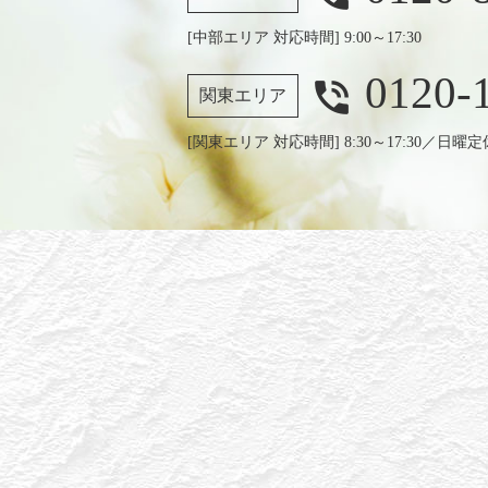
[中部エリア 対応時間] 9:00～17:30
0120-
phone_in_talk
関東エリア
[関東エリア 対応時間] 8:30～17:30／日曜