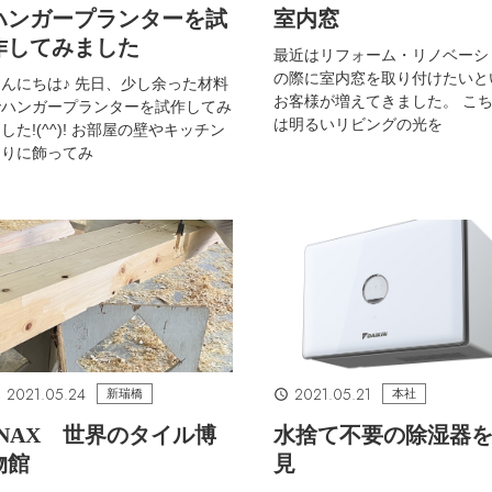
ハンガープランターを試
室内窓
作してみました
最近はリフォーム・リノベーシ
の際に室内窓を取り付けたいと
んにちは♪ 先日、少し余った材料
お客様が増えてきました。 こ
でハンガープランターを試作してみ
は明るいリビングの光を
した!(^^)! お部屋の壁やキッチン
廻りに飾ってみ
2021.05.24
2021.05.21
新瑞橋
本社
INAX 世界のタイル博
水捨て不要の除湿器
物館
見