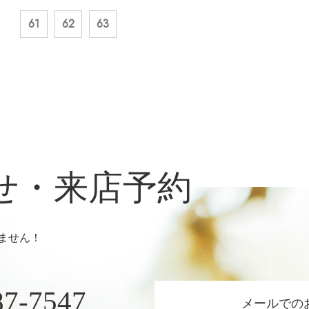
61
62
63
せ・来店予約
ません！
87-7547
メールでの