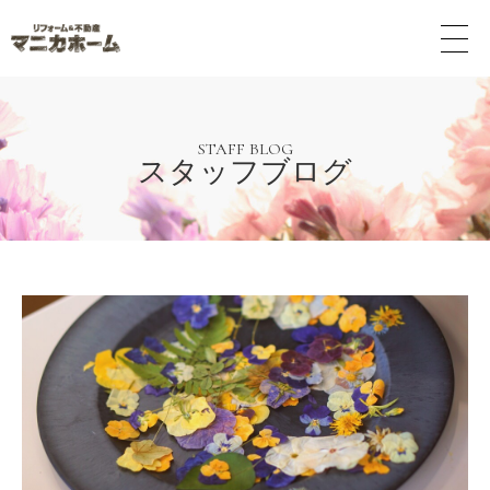
メ
ニ
ュ
ー
ボ
タ
STAFF BLOG
スタッフブログ
ン