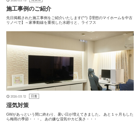
施工事例のご紹介
先日掲載された施工事例をご紹介いたします(^^)【理想のマイホームを中古
リノベで】～家事動線を重視した水廻りと、ライフス
2026.05.12
日進
湿気対策
GWがあっという間に終わり、暑い日が増えてきました。 あと１ヶ月もした
ら梅雨の季節・・・。 あの嫌な湿気やカビ臭さ・・・