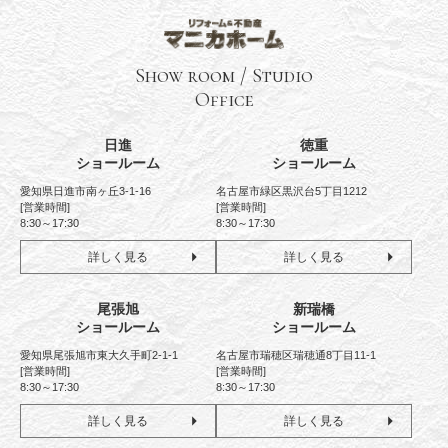
Show room / Studio
Office
日進
徳重
ショールーム
ショールーム
愛知県日進市南ヶ丘3-1-16
名古屋市緑区黒沢台5丁目1212
[営業時間]
[営業時間]
8:30～17:30
8:30～17:30
詳しく見る
詳しく見る
尾張旭
新瑞橋
ショールーム
ショールーム
愛知県尾張旭市東大久手町2-1-1
名古屋市瑞穂区瑞穂通8丁目11-1
[営業時間]
[営業時間]
8:30～17:30
8:30～17:30
詳しく見る
詳しく見る