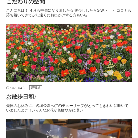
こだわりの空間
こんにちは！ ４月も中旬になりました☆ 後少ししたらG.W.・・・ コロナも
落ち着いてきて少し遠くにお出かけする方もいら
2023.04.13
尾張旭
お散歩日和♪
先日のお休みに、名城公園へ(*'∀')チューリップがとってもきれいに咲いて
いましたよ(^^♪いろんなお花が色鮮やかに咲い