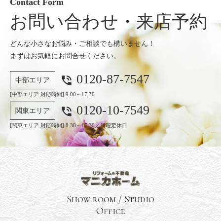
Contact Form
お問い合わせ・来店予約
どんな小さなお悩み・ご相談でも構いません！
まずはお気軽にお問合せください。
0120-87-7547
phone_in_talk
中部エリア
[中部エリア 対応時間] 9:00～17:30
0120-10-7549
phone_in_talk
関東エリア
[関東エリア 対応時間] 8:30～17:30／日曜定休日
Show room / Studio
Office