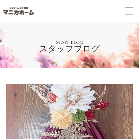
メ
ニ
ュ
ー
ボ
タ
STAFF BLOG
スタッフブログ
ン