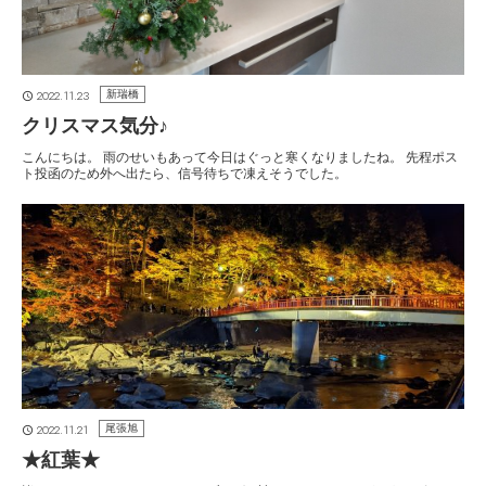
2022.11.23
新瑞橋
クリスマス気分♪
こんにちは。 雨のせいもあって今日はぐっと寒くなりましたね。 先程ポス
ト投函のため外へ出たら、信号待ちで凍えそうでした。
2022.11.21
尾張旭
★紅葉★