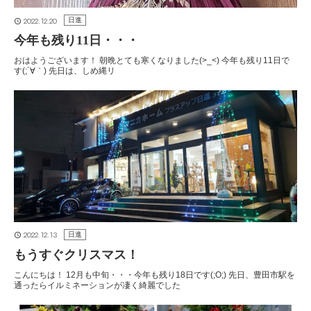
2022.12.20
日進
今年も残り11日・・・
おはようございます！ 朝晩とても寒くなりました(>_<) 今年も残り11日で
す(;´∀｀) 先日は、しめ縄リ
2022.12.13
日進
もうすぐクリスマス！
こんにちは！ 12月も中旬・・・今年も残り18日です(;O;) 先日、豊田市駅を
通ったらイルミネーションが凄く綺麗でした