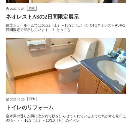
2022.10.21
徳重
ネオレストASの2日間限定展示
徳重ショールームでは10/22（土）～10/23（日）にTOTOネオレストASを2
日間限定で展示しています！！ とっても
2022.10.20
日進
トイレのリフォーム
金木犀の香りが風に吹かれて秋を知らせてくれているような気がする今日こ
の頃・・・ 10/8（土）～10/10（月）のイベン