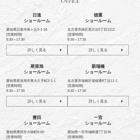
Office
日進
徳重
ショールーム
ショールーム
愛知県日進市南ヶ丘3-1-16
名古屋市緑区黒沢台5丁目1212
[営業時間]
[営業時間]
8:30～17:30
8:30～17:30
詳しく見る
詳しく見る
尾張旭
新瑞橋
ショールーム
ショールーム
愛知県尾張旭市東大久手町2-1-1
名古屋市瑞穂区瑞穂通8丁目11-1
[営業時間]
[営業時間]
8:30～17:30
8:30～17:30
詳しく見る
詳しく見る
豊田
一宮
ショールーム
ショールーム
愛知県豊田市大林町8-60
愛知県一宮市城崎通7丁目36
[営業時間]
[営業時間]