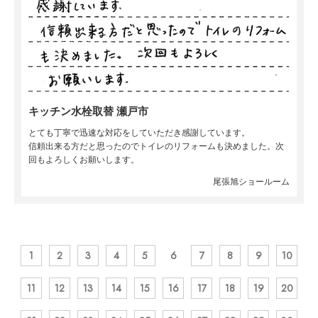
キッチン水栓取替 瀬戸市
とても丁寧で迅速な対応をしていただき感謝しています。
信頼出来る方だと思ったのでトイレのリフォームも決めました。次
回もよろしくお願いします。
尾張旭ショールーム
1
2
3
4
5
6
7
8
9
10
11
12
13
14
15
16
17
18
19
20