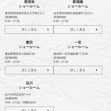
尾張旭
新瑞橋
ショールーム
ショールーム
愛知県尾張旭市東大久手町2-1-1
名古屋市瑞穂区瑞穂通8丁目11-1
[営業時間]
[営業時間]
8:30～17:30
8:30～17:30
詳しく見る
詳しく見る
豊田
一宮
ショールーム
ショールーム
愛知県豊田市大林町8-60
愛知県一宮市城崎通7丁目36
[営業時間]
[営業時間]
8:30～17:30
8:30～17:30
詳しく見る
詳しく見る
品川
ショールーム
品川区西五反田7-9-4
[営業時間]
9:00～17:00／日曜定休日
詳しく見る