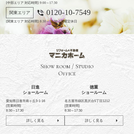
[中部エリア 対応時間] 9:00～17:30
0120-10-7549
phone_in_talk
関東エリア
[関東エリア 対応時間] 8:30～17:30／日曜定休日
Show room / Studio
Office
日進
徳重
ショールーム
ショールーム
愛知県日進市南ヶ丘3-1-16
名古屋市緑区黒沢台5丁目1212
[営業時間]
[営業時間]
8:30～17:30
8:30～17:30
詳しく見る
詳しく見る