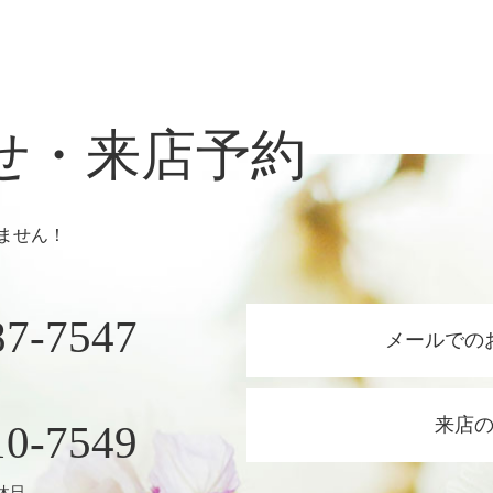
せ・来店予約
ません！
87-7547
メールでの
来店
10-7549
定休日