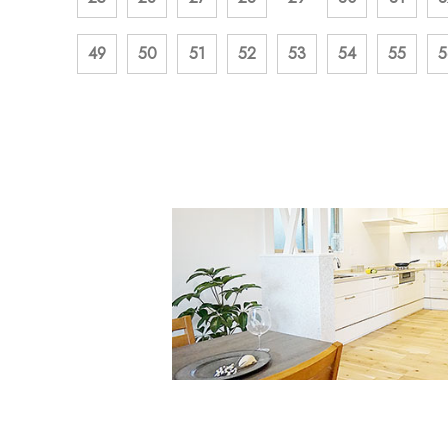
49
50
51
52
53
54
55
5