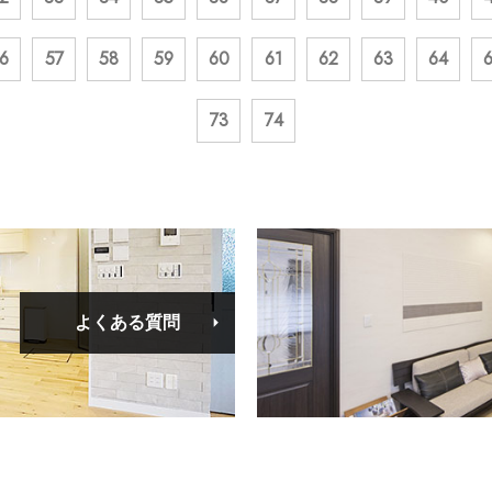
6
57
58
59
60
61
62
63
64
73
74
よくある質問