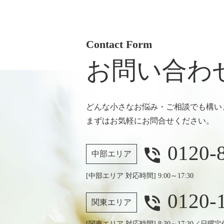
Contact Form
お問い合わ
どんな小さなお悩み・ご相談でも構い
まずはお気軽にお問合せください。
0120-
phone_in_talk
中部エリア
[中部エリア 対応時間] 9:00～17:30
0120-
phone_in_talk
関東エリア
[関東エリア 対応時間] 8:30～17:30／日曜