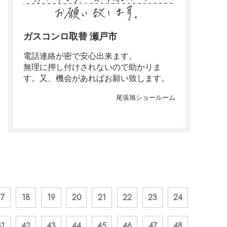
ガスコンロ取替 瀬戸市
電話連絡が密で安心出来ます。
無理に押し付けされないので助かりま
す。又、機会があればお願い致します。
尾張旭ショールーム
17
18
19
20
21
22
23
24
41
42
43
44
45
46
47
48