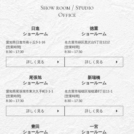
Show room / Studio
Office
日進
徳重
ショールーム
ショールーム
愛知県日進市南ヶ丘3-1-16
名古屋市緑区黒沢台5丁目1212
[営業時間]
[営業時間]
8:30～17:30
8:30～17:30
詳しく見る
詳しく見る
尾張旭
新瑞橋
ショールーム
ショールーム
愛知県尾張旭市東大久手町2-1-1
名古屋市瑞穂区瑞穂通8丁目11-1
[営業時間]
[営業時間]
8:30～17:30
8:30～17:30
詳しく見る
詳しく見る
豊田
一宮
ショールーム
ショールーム