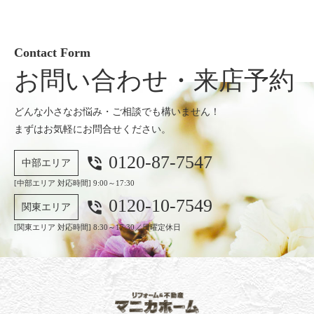
Contact Form
お問い合わせ・来店予約
どんな小さなお悩み・ご相談でも構いません！
まずはお気軽にお問合せください。
0120-87-7547
phone_in_talk
中部エリア
[中部エリア 対応時間] 9:00～17:30
0120-10-7549
phone_in_talk
関東エリア
[関東エリア 対応時間] 8:30～17:30／日曜定休日