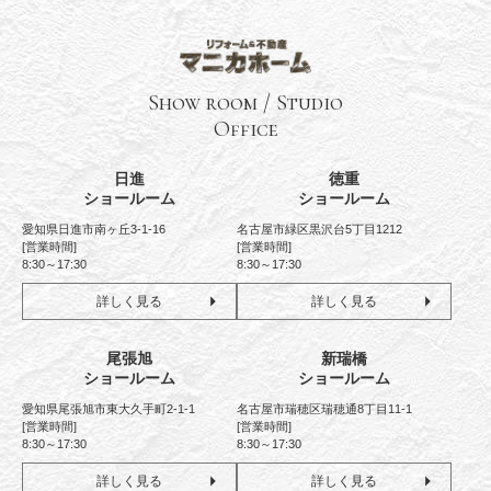
Show room / Studio
Office
日進
徳重
ショールーム
ショールーム
愛知県日進市南ヶ丘3-1-16
名古屋市緑区黒沢台5丁目1212
[営業時間]
[営業時間]
8:30～17:30
8:30～17:30
詳しく見る
詳しく見る
尾張旭
新瑞橋
ショールーム
ショールーム
愛知県尾張旭市東大久手町2-1-1
名古屋市瑞穂区瑞穂通8丁目11-1
[営業時間]
[営業時間]
8:30～17:30
8:30～17:30
詳しく見る
詳しく見る