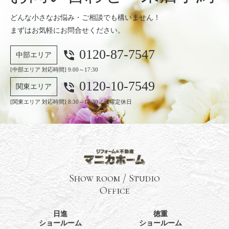
どんな小さなお悩み・ご相談でも構いません！
まずはお気軽にお問合せください。
0120-87-7547
phone_in_talk
中部エリア
[中部エリア 対応時間] 9:00～17:30
0120-10-7549
phone_in_talk
関東エリア
[関東エリア 対応時間] 8:30～17:30／日曜定休日
Show room / Studio
Office
日進
徳重
ショールーム
ショールーム