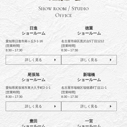
Show room / Studio
Office
日進
徳重
ショールーム
ショールーム
愛知県日進市南ヶ丘3-1-16
名古屋市緑区黒沢台5丁目1212
[営業時間]
[営業時間]
8:30～17:30
8:30～17:30
詳しく見る
詳しく見る
尾張旭
新瑞橋
ショールーム
ショールーム
愛知県尾張旭市東大久手町2-1-1
名古屋市瑞穂区瑞穂通8丁目11-1
[営業時間]
[営業時間]
8:30～17:30
8:30～17:30
詳しく見る
詳しく見る
豊田
一宮
ショールーム
ショールーム