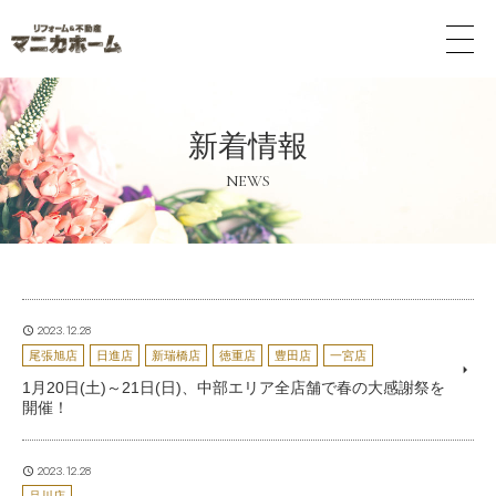
メ
ニ
ュ
ー
ボ
新着情報
タ
ン
NEWS
2023.12.28
尾張旭店
日進店
新瑞橋店
徳重店
豊田店
一宮店
1月20日(土)～21日(日)、中部エリア全店舗で春の大感謝祭を
開催！
2023.12.28