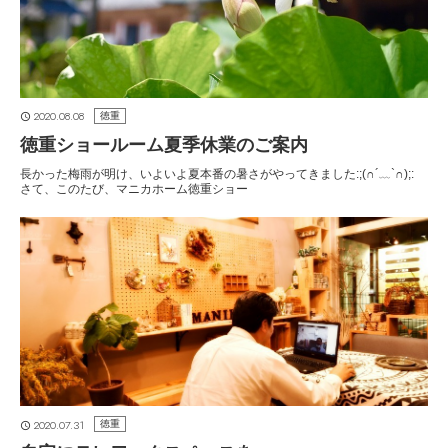
2020.08.08
徳重
徳重ショールーム夏季休業のご案内
長かった梅雨が明け、いよいよ夏本番の暑さがやってきました:;(∩´﹏`∩);:
さて、このたび、マニカホーム徳重ショー
2020.07.31
徳重