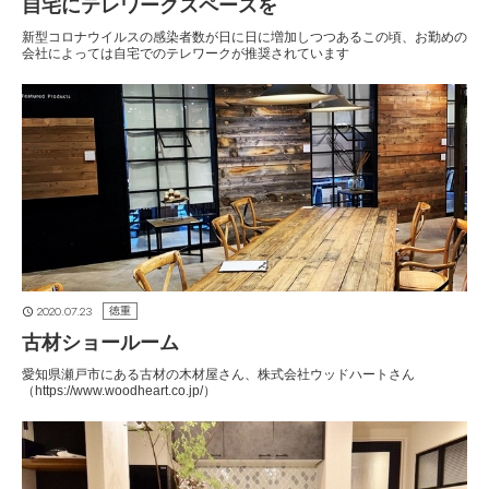
自宅にテレワークスペースを
新型コロナウイルスの感染者数が日に日に増加しつつあるこの頃、お勤めの
会社によっては自宅でのテレワークが推奨されています
2020.07.23
徳重
古材ショールーム
愛知県瀬戸市にある古材の木材屋さん、株式会社ウッドハートさん
（https://www.woodheart.co.jp/）