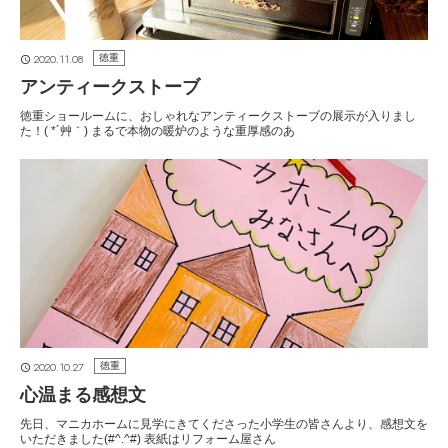
2020.11.08
徳重
アンティークストーブ
徳重ショールームに、おしゃれなアンティークストーブの展示が入りまし
た！( *´艸｀) まるで本物の暖炉のような重厚感のあ
2020.10.27
徳重
心温まる感想文
先日、マニカホームに見学にきてくださった小学生の皆さんより、感想文を
いただきました(#^.^#) 表紙はリフォーム屋さん