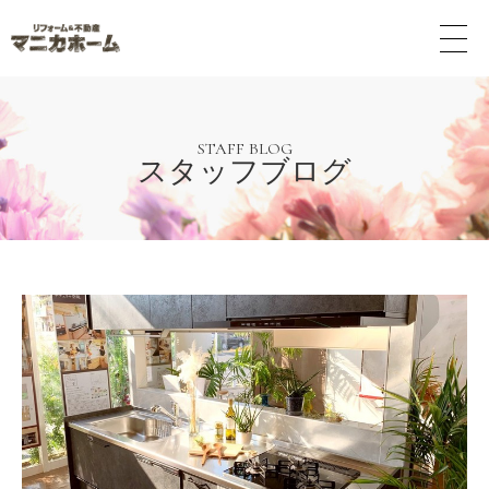
メ
ニ
ュ
ー
ボ
タ
STAFF BLOG
スタッフブログ
ン