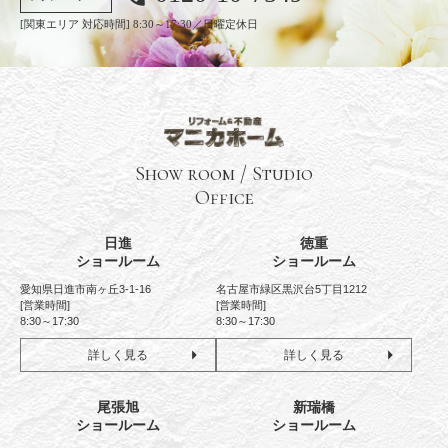
[関東エリア 対応時間] 8:30～17:30／日曜定休日
Show room / Studio
Office
日進
徳重
ショールーム
ショールーム
愛知県日進市南ヶ丘3-1-16
名古屋市緑区黒沢台5丁目1212
[営業時間]
[営業時間]
8:30～17:30
8:30～17:30
詳しく見る
詳しく見る
尾張旭
新瑞橋
ショールーム
ショールーム