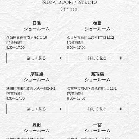
Show room / Studio
Office
日進
徳重
ショールーム
ショールーム
愛知県日進市南ヶ丘3-1-16
名古屋市緑区黒沢台5丁目1212
[営業時間]
[営業時間]
8:30～17:30
8:30～17:30
詳しく見る
詳しく見る
尾張旭
新瑞橋
ショールーム
ショールーム
愛知県尾張旭市東大久手町2-1-1
名古屋市瑞穂区瑞穂通8丁目11-1
[営業時間]
[営業時間]
8:30～17:30
8:30～17:30
詳しく見る
詳しく見る
豊田
一宮
ショールーム
ショールーム