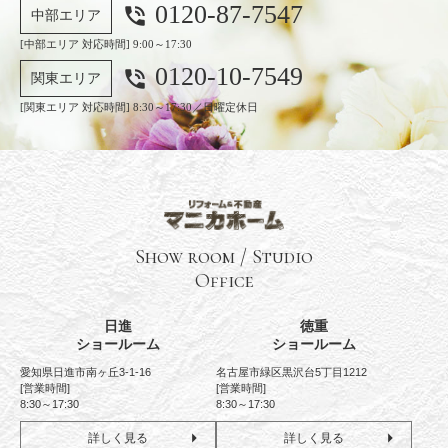
0120-87-7547
phone_in_talk
中部エリア
[中部エリア 対応時間] 9:00～17:30
0120-10-7549
phone_in_talk
関東エリア
[関東エリア 対応時間] 8:30～17:30／日曜定休日
Show room / Studio
Office
日進
徳重
ショールーム
ショールーム
愛知県日進市南ヶ丘3-1-16
名古屋市緑区黒沢台5丁目1212
[営業時間]
[営業時間]
8:30～17:30
8:30～17:30
詳しく見る
詳しく見る