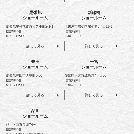
尾張旭
新瑞橋
ショールーム
ショールーム
愛知県尾張旭市東大久手町2-1-1
名古屋市瑞穂区瑞穂通8丁目11-1
[営業時間]
[営業時間]
8:30～17:30
8:30～17:30
詳しく見る
詳しく見る
豊田
一宮
ショールーム
ショールーム
愛知県豊田市大林町8-60
愛知県一宮市城崎通7丁目36
[営業時間]
[営業時間]
8:30～17:30
8:30～17:30
詳しく見る
詳しく見る
品川
ショールーム
品川区西五反田7-9-4
[営業時間]