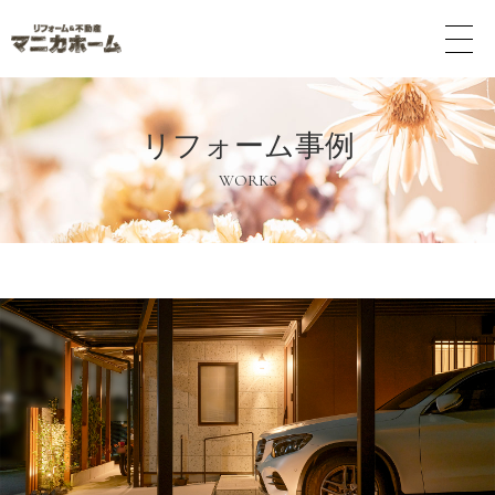
メ
ニ
ュ
ー
ボ
リフォーム事例
タ
ン
WORKS