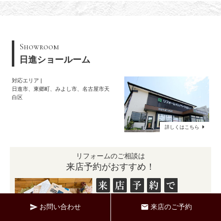
Showroom
日進ショールーム
対応エリア
日進市、東郷町、みよし市、名古屋市天
白区
詳しくはこちら
リフォームのご相談は
来店予約がおすすめ！
施工事例BOOKプレゼント！
お問い合わせ
来店のご予約
send
mail
ご予約頂けると、専任スタッフがリフォームのご
提案を準備をしてお持ち致します。