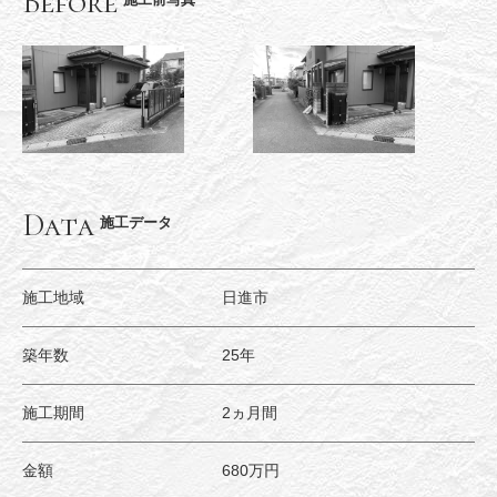
Before
Data
施工データ
施工地域
日進市
築年数
25年
施工期間
2ヵ月間
金額
680万円