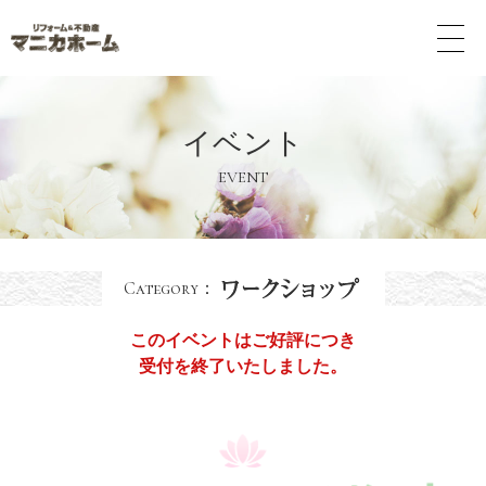
メ
ニ
ュ
ー
ボ
イベント
タ
ン
EVENT
Category：
このイベントはご好評につき
受付を終了いたしました。