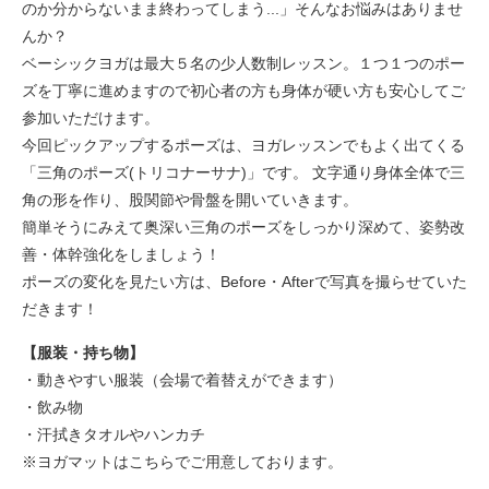
のか分からないまま終わってしまう...」そんなお悩みはありませ
んか？
ベーシックヨガは最大５名の少人数制レッスン。１つ１つのポー
ズを丁寧に進めますので初心者の方も身体が硬い方も安心してご
参加いただけます。
今回ピックアップするポーズは、ヨガレッスンでもよく出てくる
「三角のポーズ(トリコナーサナ)」です。 文字通り身体全体で三
角の形を作り、股関節や骨盤を開いていきます。
簡単そうにみえて奥深い三角のポーズをしっかり深めて、姿勢改
善・体幹強化をしましょう！
ポーズの変化を見たい方は、Before・Afterで写真を撮らせていた
だきます！
【服装・持ち物】
・動きやすい服装（会場で着替えができます）
・飲み物
・汗拭きタオルやハンカチ
※ヨガマットはこちらでご用意しております。