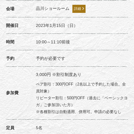
品川ショールーム
会場
詳細
開催日
2023年1月15日（日）
時間
10:00～11:10前後
予約
予約が必要です
3,000円 ※割引制度あり
ペア割引：300円OFF（2名以上で予約した場合。全
員対象）
参加費
リピーター割引：500円OFF（過去に「ベーシックヨ
ガ」ご参加頂いた方）
※各種割引は自動適用、併用可。申請の必要なし
定員
5名