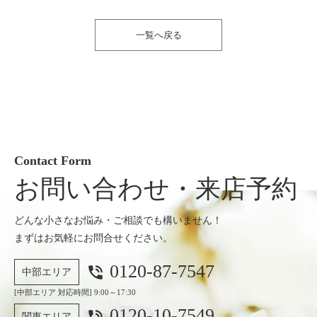
一覧へ戻る
Contact Form
お問い合わせ・来店予約
どんな小さなお悩み・ご相談でも構いません！
まずはお気軽にお問合せください。
0120-87-7547
phone_in_talk
中部エリア
[中部エリア 対応時間] 9:00～17:30
0120-10-7549
phone_in_talk
関東エリア