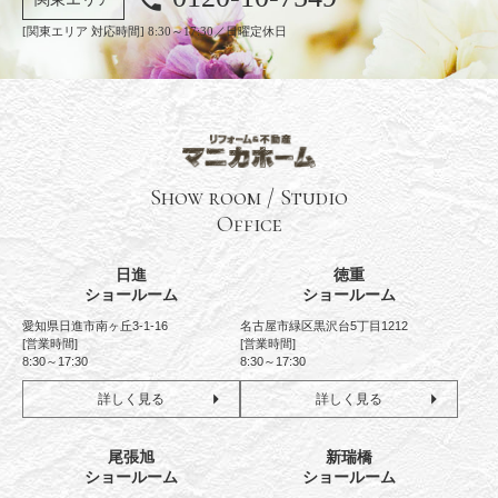
[関東エリア 対応時間] 8:30～17:30／日曜定休日
Show room / Studio
Office
日進
徳重
ショールーム
ショールーム
愛知県日進市南ヶ丘3-1-16
名古屋市緑区黒沢台5丁目1212
[営業時間]
[営業時間]
8:30～17:30
8:30～17:30
詳しく見る
詳しく見る
尾張旭
新瑞橋
ショールーム
ショールーム