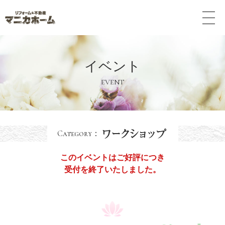
メ
ニ
ュ
ー
ボ
イベント
タ
ン
EVENT
Category：
このイベントはご好評につき
受付を終了いたしました。