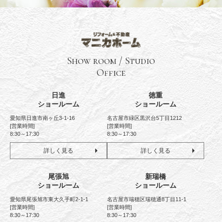
Show room / Studio
Office
日進
徳重
ショールーム
ショールーム
愛知県日進市南ヶ丘3-1-16
名古屋市緑区黒沢台5丁目1212
[営業時間]
[営業時間]
8:30～17:30
8:30～17:30
詳しく見る
詳しく見る
尾張旭
新瑞橋
ショールーム
ショールーム
愛知県尾張旭市東大久手町2-1-1
名古屋市瑞穂区瑞穂通8丁目11-1
[営業時間]
[営業時間]
8:30～17:30
8:30～17:30