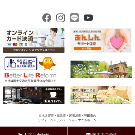
© 名古屋市・日進市・尾張旭市・豊田市の
リフォーム＆リノベーション マニカホーム.
ペ
ー
お問い合わせ
来店のご予約
send
mail