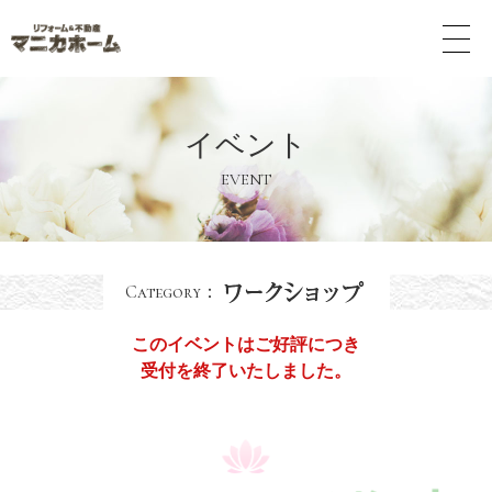
メ
ニ
ュ
ー
ボ
イベント
タ
ン
EVENT
Category：
このイベントはご好評につき
受付を終了いたしました。