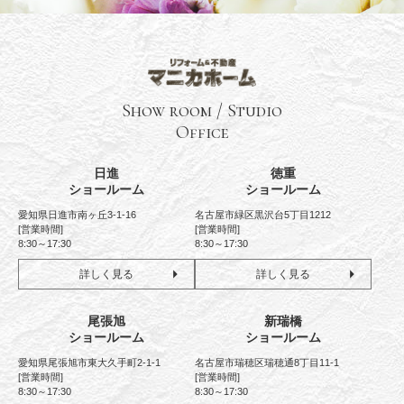
Show room / Studio
Office
日進
徳重
ショールーム
ショールーム
愛知県日進市南ヶ丘3-1-16
名古屋市緑区黒沢台5丁目1212
[営業時間]
[営業時間]
8:30～17:30
8:30～17:30
詳しく見る
詳しく見る
尾張旭
新瑞橋
ショールーム
ショールーム
愛知県尾張旭市東大久手町2-1-1
名古屋市瑞穂区瑞穂通8丁目11-1
[営業時間]
[営業時間]
8:30～17:30
8:30～17:30