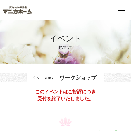
メ
ニ
ュ
ー
ボ
イベント
タ
ン
EVENT
Category：
このイベントはご好評につき
受付を終了いたしました。