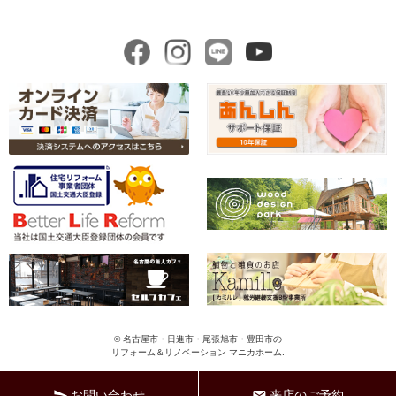
© 名古屋市・日進市・尾張旭市・豊田市の
リフォーム＆リノベーション マニカホーム.
ペ
ー
お問い合わせ
来店のご予約
send
mail