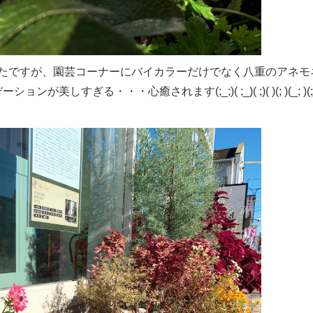
たですが、園芸コーナーにバイカラーだけでなく八重のアネモ
すぎる・・・心癒されます(;_;)( ;_)( ;)( )(; )(_; )(;_