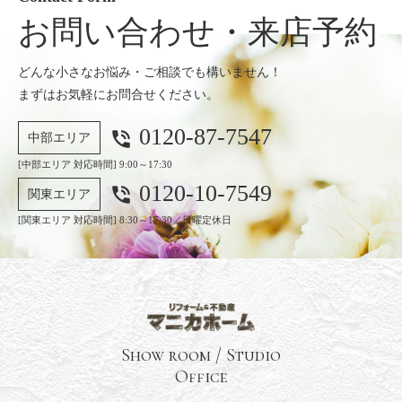
お問い合わせ・来店予約
どんな小さなお悩み・ご相談でも構いません！
まずはお気軽にお問合せください。
0120-87-7547
phone_in_talk
中部エリア
[中部エリア 対応時間] 9:00～17:30
0120-10-7549
phone_in_talk
関東エリア
[関東エリア 対応時間] 8:30～17:30／日曜定休日
Show room / Studio
Office