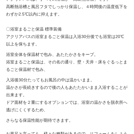
高断熱浴槽と風呂フタでしっかり保温し、４時間後の温度低下を
わずか2.5℃以内に抑えます。
〇浴室まるごと保温 標準装備
アクリアバスの浴室まるごと保温は入浴30分後でも浴室は20℃
以上を保ちます。
浴室全体を保温材で包み、あたたかさをキープ。
浴室まるごと保温は、その名の通り、壁・天井・床をぐるっとま
るごと保温材で包み、
入浴後30分たってもお風呂の中は温かいまま。
温かさが長続きするので後の人もあたたかいまま入浴することが
出来ます。
ドア面材を２重にするオプションでは、浴室の温かさを脱衣所へ
逃げにくくするため、
さらなる保温性能が期待できます。
お風呂と言っても、様々な種類があるので、リフォームをしよう