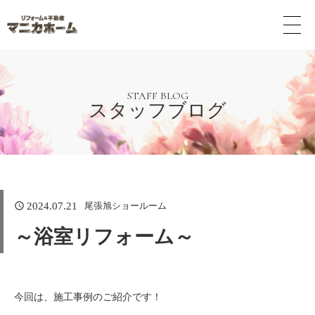
メ
ニ
ュ
ー
ボ
タ
STAFF BLOG
スタッフブログ
ン
尾張旭ショールーム
2024.07.21
～浴室リフォーム～
今回は、施工事例のご紹介です！