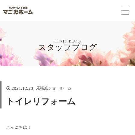
メ
ニ
ュ
ー
ボ
タ
STAFF BLOG
スタッフブログ
ン
尾張旭ショールーム
2021.12.28
トイレリフォーム
こんにちは！