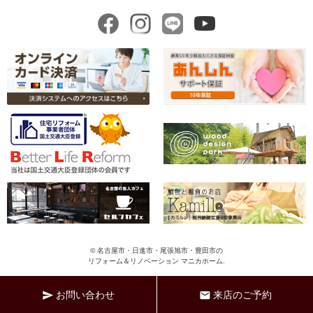
© 名古屋市・日進市・尾張旭市・豊田市の
リフォーム＆リノベーション マニカホーム.
ペ
ー
お問い合わせ
来店のご予約
send
mail
ジ
の