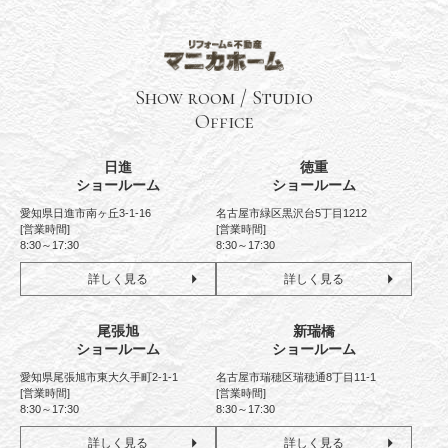
Show room / Studio
Office
日進
徳重
ショールーム
ショールーム
愛知県日進市南ヶ丘3-1-16
名古屋市緑区黒沢台5丁目1212
[営業時間]
[営業時間]
8:30～17:30
8:30～17:30
詳しく見る
詳しく見る
尾張旭
新瑞橋
ショールーム
ショールーム
愛知県尾張旭市東大久手町2-1-1
名古屋市瑞穂区瑞穂通8丁目11-1
[営業時間]
[営業時間]
8:30～17:30
8:30～17:30
詳しく見る
詳しく見る