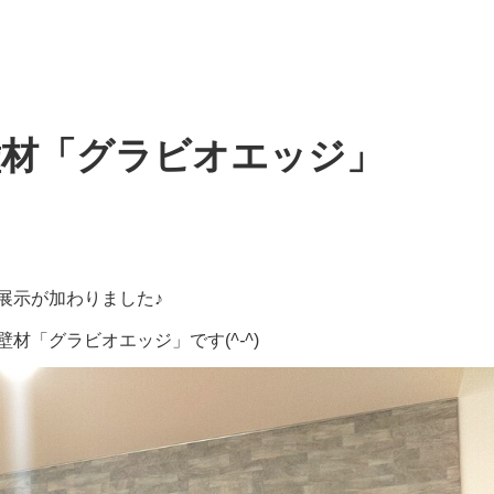
壁材「グラビオエッジ」
展示が加わりました♪
壁材「グラビオエッジ」です(
^-^
)