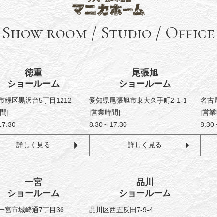
Show room / Studio
/
Office
徳重
尾張旭
ショールーム
ショールーム
市緑区黒沢台5丁目1212
愛知県尾張旭市東大久手町2-1-1
名古
間]
[営業時間]
[営業
17:30
8:30～17:30
8:30
詳しく見る
詳しく見る
一宮
品川
ショールーム
ショールーム
一宮市城崎通7丁目36
品川区西五反田7-9-4