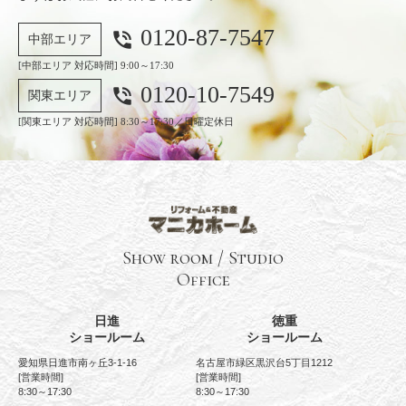
0120-87-7547
phone_in_talk
中部エリア
[中部エリア 対応時間] 9:00～17:30
0120-10-7549
phone_in_talk
関東エリア
[関東エリア 対応時間] 8:30～17:30／日曜定休日
Show room / Studio
Office
日進
徳重
ショールーム
ショールーム
愛知県日進市南ヶ丘3-1-16
名古屋市緑区黒沢台5丁目1212
[営業時間]
[営業時間]
8:30～17:30
8:30～17:30