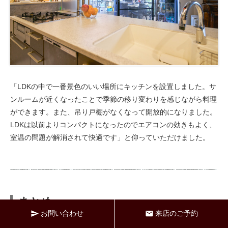
「LDKの中で一番景色のいい場所にキッチンを設置しました。サ
ンルームが近くなったことで季節の移り変わりを感じながら料理
ができます。また、吊り戸棚がなくなって開放的になりました。
LDKは以前よりコンパクトになったのでエアコンの効きもよく、
室温の問題が解消されて快適です」と仰っていただけました。
まとめ
お問い合わせ
来店のご予約
send
mail
「当初の予定よりも多少予算はオーバーしましたが、イメージど