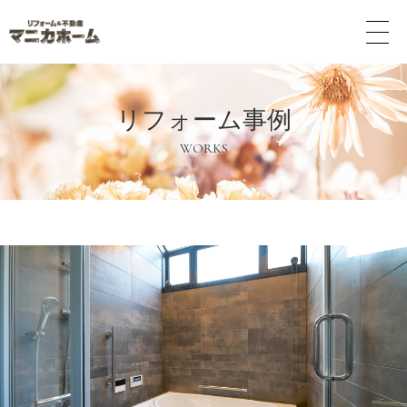
メ
ニ
ュ
ー
ボ
リフォーム事例
タ
ン
WORKS