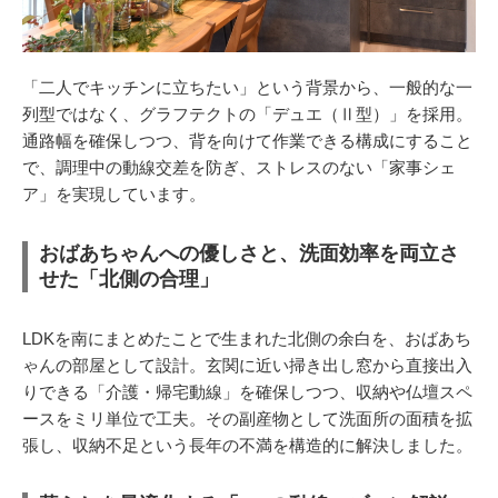
「二人でキッチンに立ちたい」という背景から、一般的な一
列型ではなく、グラフテクトの「デュエ（Ⅱ型）」を採用。
通路幅を確保しつつ、背を向けて作業できる構成にすること
で、調理中の動線交差を防ぎ、ストレスのない「家事シェ
ア」を実現しています。
おばあちゃんへの優しさと、洗面効率を両立さ
せた「北側の合理」
LDKを南にまとめたことで生まれた北側の余白を、おばあち
ゃんの部屋として設計。玄関に近い掃き出し窓から直接出入
りできる「介護・帰宅動線」を確保しつつ、収納や仏壇スペ
ースをミリ単位で工夫。その副産物として洗面所の面積を拡
張し、収納不足という長年の不満を構造的に解決しました。