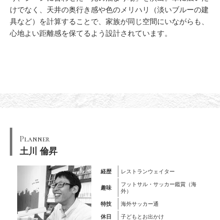
けでなく、天井の奥行き感や色のメリハリ（淡いブルーの建
具など）を計算することで、家族が同じ空間にいながらも、
心地よい距離感を保てるよう設計されています。
Planner
土川 倫昇
経歴
レストランウェイター
フットサル・サッカー鑑賞（海
趣味
外）
特技
海外サッカー通
休日
子どもとお出かけ