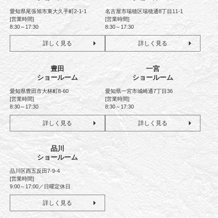
愛知県尾張旭市東大久手町2-1-1
名古屋市瑞穂区瑞穂通8丁目11-1
[営業時間]
[営業時間]
8:30～17:30
8:30～17:30
詳しく見る
詳しく見る
豊田
一宮
ショールーム
ショールーム
愛知県豊田市大林町8-60
愛知県一宮市城崎通7丁目36
[営業時間]
[営業時間]
8:30～17:30
8:30～17:30
詳しく見る
詳しく見る
品川
ショールーム
品川区西五反田7-9-4
[営業時間]
9:00～17:00／日曜定休日
詳しく見る