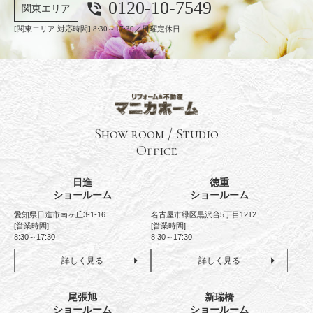
0120-10-7549
phone_in_talk
関東エリア
[関東エリア 対応時間] 8:30～17:30／日曜定休日
Show room / Studio
Office
日進
徳重
ショールーム
ショールーム
愛知県日進市南ヶ丘3-1-16
名古屋市緑区黒沢台5丁目1212
[営業時間]
[営業時間]
8:30～17:30
8:30～17:30
詳しく見る
詳しく見る
尾張旭
新瑞橋
ショールーム
ショールーム