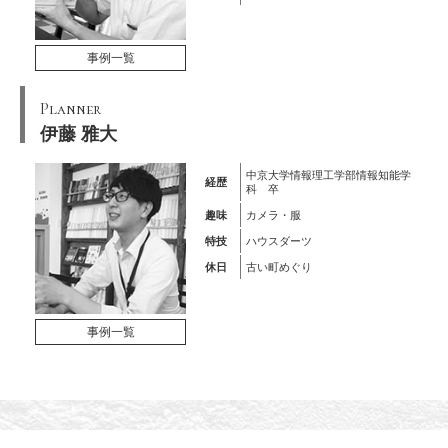
事例一覧
Planner
伊藤 雅大
中京大学情報理工学部情報知能学
経歴
科 卒
趣味
カメラ・服
特技
ハウスダーツ
休日
古い町めぐり
事例一覧