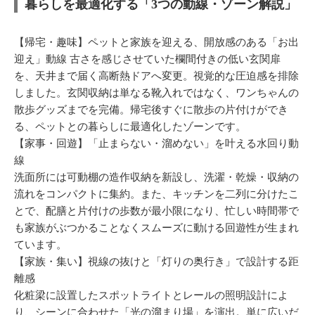
暮らしを最適化する「3つの動線・ゾーン解説」
【帰宅・趣味】ペットと家族を迎える、開放感のある「お出
迎え」動線 古さを感じさせていた欄間付きの低い玄関扉
を、天井まで届く高断熱ドアへ変更。視覚的な圧迫感を排除
しました。玄関収納は単なる靴入れではなく、ワンちゃんの
散歩グッズまでを完備。帰宅後すぐに散歩の片付けができ
る、ペットとの暮らしに最適化したゾーンです。
【家事・回遊】「止まらない・溜めない」を叶える水回り動
線
洗面所には可動棚の造作収納を新設し、洗濯・乾燥・収納の
流れをコンパクトに集約。また、キッチンを二列に分けたこ
とで、配膳と片付けの歩数が最小限になり、忙しい時間帯で
も家族がぶつかることなくスムーズに動ける回遊性が生まれ
ています。
【家族・集い】視線の抜けと「灯りの奥行き」で設計する距
離感
化粧梁に設置したスポットライトとレールの照明設計によ
り、シーンに合わせた「光の溜まり場」を演出。単に広いだ