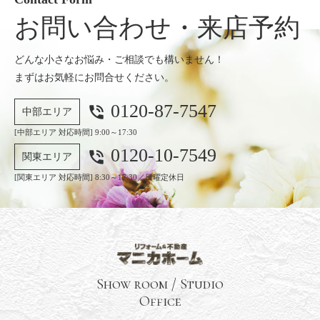
お問い合わせ・来店予約
どんな小さなお悩み・ご相談でも構いません！
まずはお気軽にお問合せください。
0120-87-7547
phone_in_talk
中部エリア
[中部エリア 対応時間] 9:00～17:30
0120-10-7549
phone_in_talk
関東エリア
[関東エリア 対応時間] 8:30～17:30／日曜定休日
Show room / Studio
Office