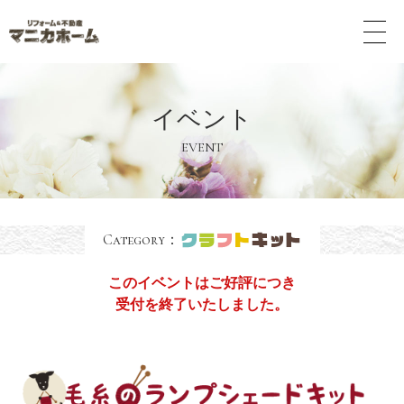
メ
ニ
ュ
ー
ボ
イベント
タ
ン
EVENT
Category：
このイベントはご好評につき
受付を終了いたしました。