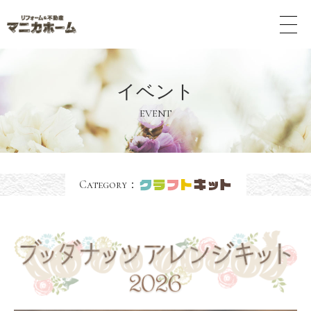
メ
ニ
ュ
ー
ボ
イベント
タ
ン
EVENT
Category：