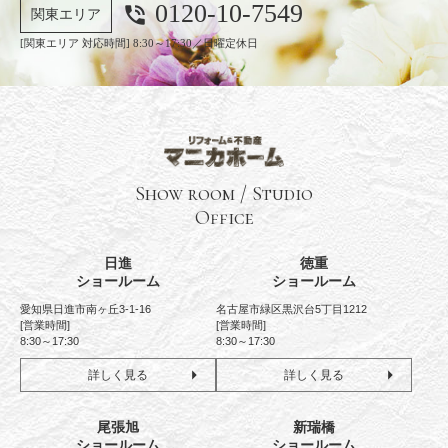
0120-10-7549
phone_in_talk
関東エリア
[関東エリア 対応時間] 8:30～17:30／日曜定休日
Show room / Studio
Office
日進
徳重
ショールーム
ショールーム
愛知県日進市南ヶ丘3-1-16
名古屋市緑区黒沢台5丁目1212
[営業時間]
[営業時間]
8:30～17:30
8:30～17:30
詳しく見る
詳しく見る
尾張旭
新瑞橋
ショールーム
ショールーム