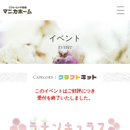
メ
ニ
ュ
ー
ボ
イベント
タ
ン
EVENT
Category：
このイベントはご好評につき
受付を終了いたしました。