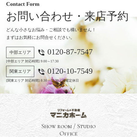
Contact Form
お問い合わせ・来店予約
どんな小さなお悩み・ご相談でも構いません！
まずはお気軽にお問合せください。
0120-87-7547
phone_in_talk
中部エリア
[中部エリア 対応時間] 9:00～17:30
0120-10-7549
phone_in_talk
関東エリア
[関東エリア 対応時間] 8:30～17:30／日曜定休日
Show room / Studio
Office