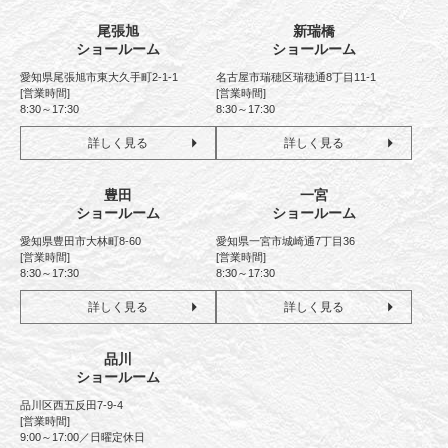
尾張旭
新瑞橋
ショールーム
ショールーム
愛知県尾張旭市東大久手町2-1-1
名古屋市瑞穂区瑞穂通8丁目11-1
[営業時間]
[営業時間]
8:30～17:30
8:30～17:30
詳しく見る
詳しく見る
豊田
一宮
ショールーム
ショールーム
愛知県豊田市大林町8-60
愛知県一宮市城崎通7丁目36
[営業時間]
[営業時間]
8:30～17:30
8:30～17:30
詳しく見る
詳しく見る
品川
ショールーム
品川区西五反田7-9-4
[営業時間]
9:00～17:00／日曜定休日