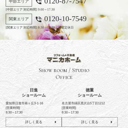
0120-87-7547
phone_in_talk
中部エリア
[中部エリア 対応時間] 9:00～17:30
0120-10-7549
phone_in_talk
関東エリア
[関東エリア 対応時間] 8:30～17:30／日曜定休日
Show room / Studio
Office
日進
徳重
ショールーム
ショールーム
愛知県日進市南ヶ丘3-1-16
名古屋市緑区黒沢台5丁目1212
[営業時間]
[営業時間]
8:30～17:30
8:30～17:30
詳しく見る
詳しく見る