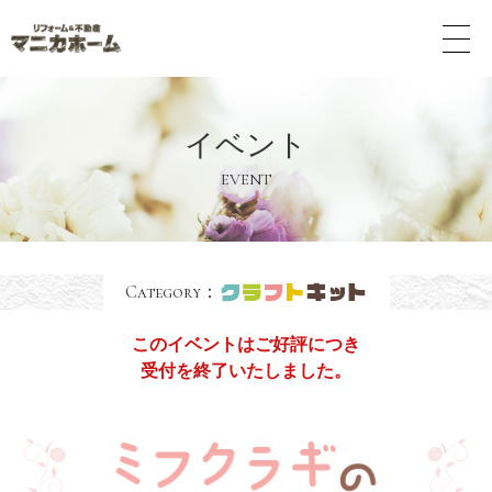
メ
ニ
ュ
ー
ボ
イベント
タ
ン
EVENT
Category：
このイベントはご好評につき
受付を終了いたしました。