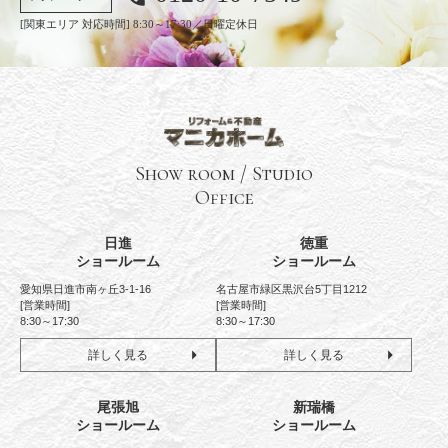
[関東エリア 対応時間] 8:30～17:30／日曜定休日
Show room / Studio
Office
日進
徳重
ショールーム
ショールーム
愛知県日進市南ヶ丘3-1-16
名古屋市緑区黒沢台5丁目1212
[営業時間]
[営業時間]
8:30～17:30
8:30～17:30
詳しく見る
詳しく見る
尾張旭
新瑞橋
ショールーム
ショールーム