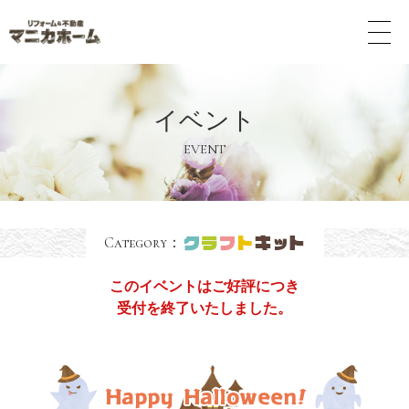
メ
ニ
ュ
ー
ボ
イベント
タ
ン
EVENT
Category：
このイベントはご好評につき
受付を終了いたしました。