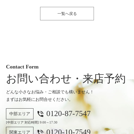
一覧へ戻る
Contact Form
お問い合わせ・来店予約
どんな小さなお悩み・ご相談でも構いません！
まずはお気軽にお問合せください。
0120-87-7547
phone_in_talk
中部エリア
[中部エリア 対応時間] 9:00～17:30
0120-10-7549
phone_in_talk
関東エリア