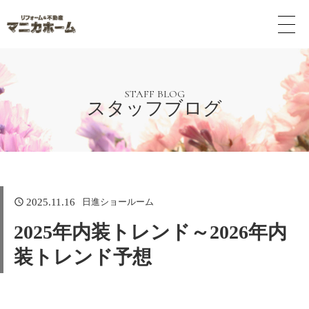
メ
ニ
ュ
ー
ボ
タ
STAFF BLOG
スタッフブログ
ン
日進ショールーム
2025.11.16
2025年内装トレンド～2026年内
装トレンド予想