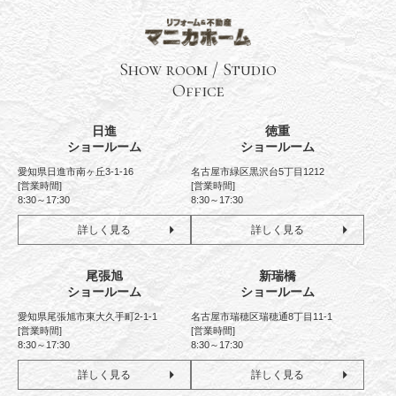
Show room / Studio
Office
日進
徳重
ショールーム
ショールーム
愛知県日進市南ヶ丘3-1-16
名古屋市緑区黒沢台5丁目1212
[営業時間]
[営業時間]
8:30～17:30
8:30～17:30
詳しく見る
詳しく見る
尾張旭
新瑞橋
ショールーム
ショールーム
愛知県尾張旭市東大久手町2-1-1
名古屋市瑞穂区瑞穂通8丁目11-1
[営業時間]
[営業時間]
8:30～17:30
8:30～17:30
詳しく見る
詳しく見る