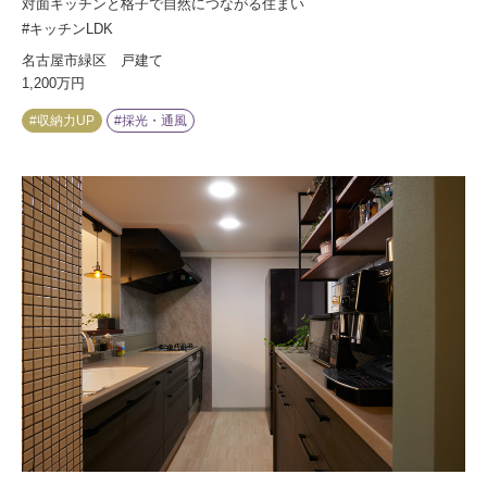
対面キッチンと格子で自然につながる住まい
#キッチンLDK
名古屋市緑区 戸建て
1,200万円
#収納力UP
#採光・通風