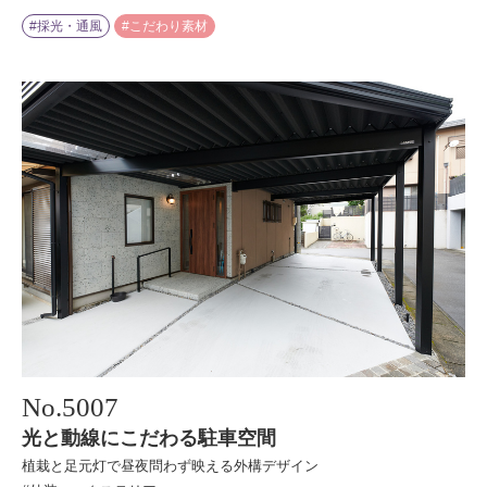
#採光・通風
#こだわり素材
No.
5007
光と動線にこだわる駐車空間
植栽と足元灯で昼夜問わず映える外構デザイン