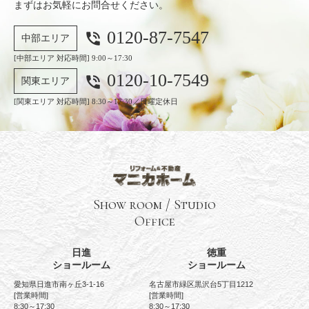
まずはお気軽にお問合せください。
0120-87-7547
phone_in_talk
中部エリア
[中部エリア 対応時間] 9:00～17:30
0120-10-7549
phone_in_talk
関東エリア
[関東エリア 対応時間] 8:30～17:30／日曜定休日
Show room / Studio
Office
日進
徳重
ショールーム
ショールーム
愛知県日進市南ヶ丘3-1-16
名古屋市緑区黒沢台5丁目1212
[営業時間]
[営業時間]
8:30～17:30
8:30～17:30