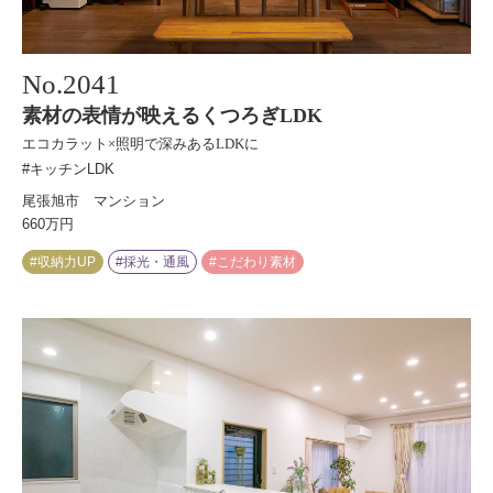
No.
2041
素材の表情が映えるくつろぎLDK
エコカラット×照明で深みあるLDKに
#キッチンLDK
尾張旭市 マンション
660万円
#収納力UP
#採光・通風
#こだわり素材