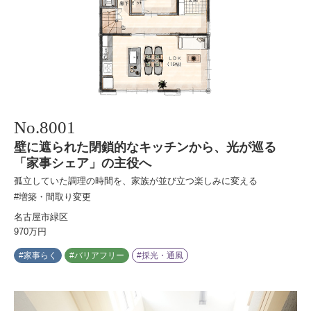
No.
8001
壁に遮られた閉鎖的なキッチンから、光が巡る
「家事シェア」の主役へ
孤立していた調理の時間を、家族が並び立つ楽しみに変える
#増築・間取り変更
名古屋市緑区
970万円
#家事らく
#バリアフリー
#採光・通風