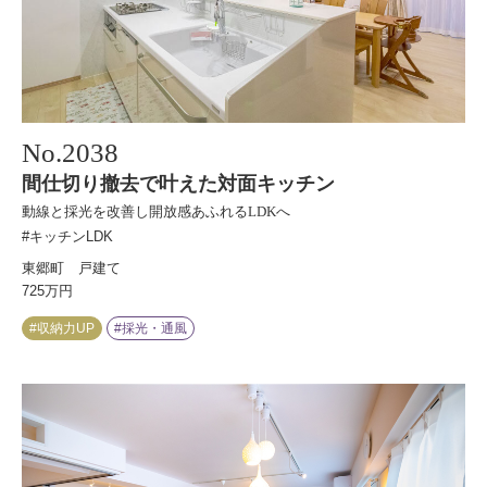
No.
2038
間仕切り撤去で叶えた対面キッチン
動線と採光を改善し開放感あふれるLDKへ
#キッチンLDK
東郷町 戸建て
725万円
#収納力UP
#採光・通風