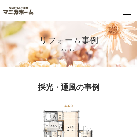
メ
ニ
ュ
ー
ボ
リフォーム事例
タ
ン
WORKS
採光・通風の事例